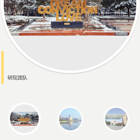
各项规章以及各专业研究生培养方案的制订、修订、执行与评
估；2. 组织开展研究生教学教务管理及系统运维，统筹全校公
共课程建设、博士生学科综合考试、学位论文开题论证、中期
考核工作并评估实施情况，协同院系推进研究生
研院团队
松江风光
虹口风光
松江校区
虹口校区