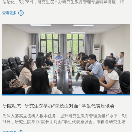
法治化，5月28日，研究生院举办研究生教育管理专题辅导讲座，特邀
华东师范大学教育法专家任海涛教授作题为“研究生管理工作中的法治
查看更多
思维”的讲座。研究生院院长张海斌主持讲座，各研究生培养单位分管
领导、教学秘书及研究生院全体工作人员数十人参加活动。讲座中，
任海涛教授围绕“法治思维”这一主线，系统阐述了正当程序、证据意识
与学术自治三项原则及其在研究生管理中的具体运用。结合近年国内
发生的几起典型涉研究生管理案件，任教授深入解读了不同案件所涉
及的管理风险、法律要点及其应对策略，并分别从招生、培养、学籍
管理和学位授予等维度对进一步提升研究生管理的专业化、规范化提
出建议。最后，任教授还结合新施行的《中华人民共和国学位法》，
对研究生学位授予标准、质量保障机制、争议处理程序等关键制度及
其法律风险作了介绍。讲座内容扎实、案例鲜活，为研究生管理一线
人员提升依法依规履职能力提供了指导。本次讲座是上外研究生院研
究生教育与管理讲座系列活动之一。下一步，研究生院将继续围绕政
策解读、管理实务、质量保障等内容持续开展专题培训，系统提升研
究生管理队伍专业素养，以高质
研院动态 | 研究生院举办“院长面对面” 学生代表座谈会
为深入落实立德树人根本任务，提升研究生教育管理质量和水平，5月
21日，研究生院举办“院长面对面”学生代表座谈会。来自各研究生培养
单位的近20名不同年级、类别的硕博研究生代表参加座谈。座谈会