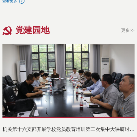
查看更多
前，张海斌院长简要介绍了学校近期在研究生教育综合改革、拔尖创
新人才培养与学位点建设等方面的举措和进展。随后，与会研究生围
绕课程体系优化、导学互动、学术资源支撑、奖助保障与就业发展、
论文盲审与答辩程序优化、学生心理健康建设、学科协同等关键议题
坦诚沟通、踊跃建言。针对同学们反映的问题，张海斌与各科室负责
党建园地
更多>>
人逐一回应，表示要进一步完善沟通机制，增进与学校各部门、院系
协同，努力破除制约研究生创新成长的各种体制机制障碍，为培养上
外特色拔尖创新人才提供支撑。
机关第十六支部开展学校党员教育培训第二次集中大课研讨交流