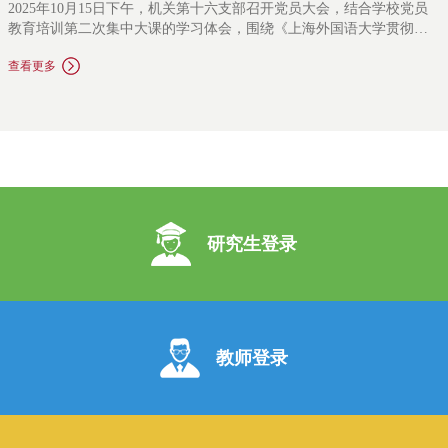
2025年10月15日下午，机关第十六支部召开党员大会，结合学校党员
教育培训第二次集中大课的学习体会，围绕《上海外国语大学贯彻落
实〈教育强国建设规划纲要〉〈加快建设教育强国三年行动计划〉工
查看更多
作方案》中涉及研究生教育的相关内容，立足本职工作开展了深入的
研讨交流。校党委常委、副校长王欣出席并讲话，会议由支部书记张
海斌主持。会议首先由支部副书记曹原进行导学。曹原同志带领全体
党员回顾了集中大课的学习内容，对上述工作方案中涉及研究生教育
的相关内容从指导思想、总体目标、重点任务、保障措施四个方面进
行了细致剖析，结合教育强国背景下的时代要求，曹原同志进一步分
享了我校研究生教育改革的理论逻辑和对未来的展望。通过导学环
节，与会党员进一步明确了学校研究生教育未来的行动目标，结合集
中大课的学习感受与本职工作，轮流发言参与交流研讨。全体党员充
研究生登录
分认识到，教育是强国建设、民族复兴之基，建设教育强国，龙头是
高等教育。研究生教育作为国民教育的顶端，是教育、科技、人才三
位一体发展的关键“结合部”，是发展科技第一生产力、培养人才第一资
源和增强创新第一动力的最佳结合点。作为直接从事研究生教育事业
的一员，我们更应该深感责任重大
教师登录