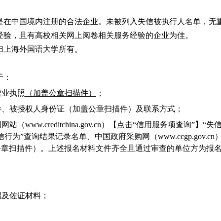
是在中国境内注册的合法企业。未被列入失信被执行人名单，无
经验，且有高校相关网上阅卷相关服务经验的企业为佳。
归上海外国语大学所有。
于：
营业执照
（加盖公章扫描件）
；
件、被授权人身份证（加盖公章扫描件）及联系方式；
国网站（
www.creditchina.gov.cn
）【点击“信用服务项査询”】“失
失信行为”查询结果记录名单、中国政府采购网（
www.ccgp.gov.cn
公章扫描件）。上述报名材料文件齐全且通过审查的单位方为报
绍及佐证材料；