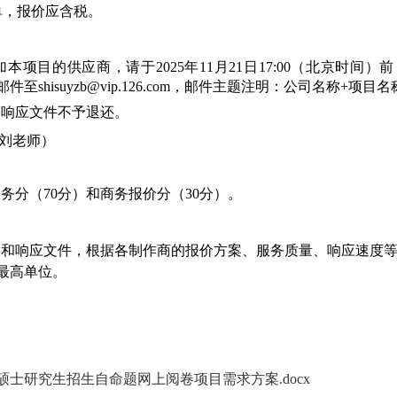
单，报价应含税。
加本项目的供应商，请于
2025
年
11
月
21
日
17:00
（北京时间）前
邮件至
shisuyzb@vip.126.com
，邮件主题注明：公司名称
+
项目名
和响应文件不予退还。
刘老师）
服务分（
70
分）和商务报价分（
30
分）。
料和响应文件，根据各制作商的报价方案、服务质量、响应速度
最高单位。
年硕士研究生招生自命题网上阅卷项目需求方案.docx