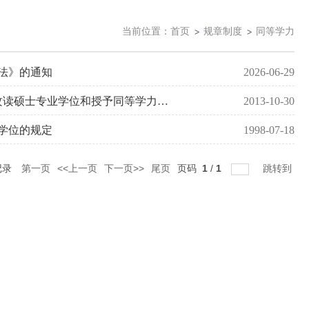
当前位置：
首页
规章制度
同等学力
法》的通知
2026-06-29
【国家文件】国务院学位委员会 教育部 国家发展改革委关于进一步加强在职人员攻读硕士专业学位和授予同等学力人员硕士、博士学位管理工作的意见（学位〔2013〕 36 号）
2013-10-30
学位的规定
1998-07-18
记录
第一页
<<上一页
下一页>>
尾页
页码
1
/
1
跳转到