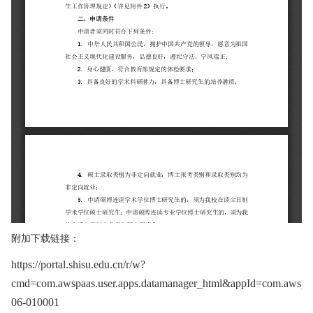
附加下载链接：
https://portal.shisu.edu.cn/r/w?
cmd=com.awspaas.user.apps.datamanager_html&appId=com.awspaa
06-010001