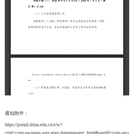
通知附件：
https://portal.shisu.edu.cn/r/w?
cmd=com.awspaas.user.apps.datamanager_html&appId=com.awspaa