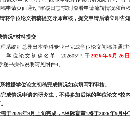
稿申请页面通过“审核日志”实时查看申请流转情况和审
请将学位论文初稿提交导师审核，提交申请后请立即告
成情况”材料提交
管理系统汇总导出本学科专业已完成学位论文初稿并通过
系
__
学位论文初稿名单
__202605**,
于
202
6
年
6
月
2
6
学秘书操作说明请见附件
4
。
系根据学位论文初稿完成情况如实填写和审核。
完成情况申请的研究生，不得参加后续的学位论文“校内
节。
”需于
2026
年
9
月上旬完成，“校际盲审”将于
2026
年
9
月中
。