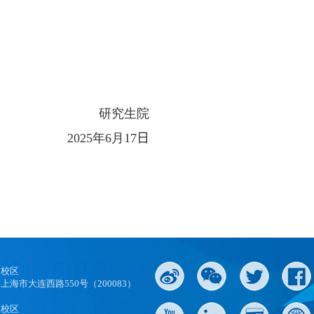
研究生院
2025
年
6
月
17
日
口校区
上海市大连西路550号（200083）
江校区