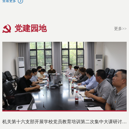
查看更多
前，张海斌院长简要介绍了学校近期在研究生教育综合改革、拔尖创
新人才培养与学位点建设等方面的举措和进展。随后，与会研究生围
绕课程体系优化、导学互动、学术资源支撑、奖助保障与就业发展、
论文盲审与答辩程序优化、学生心理健康建设、学科协同等关键议题
坦诚沟通、踊跃建言。针对同学们反映的问题，张海斌与各科室负责
党建园地
更多>>
人逐一回应，表示要进一步完善沟通机制，增进与学校各部门、院系
协同，努力破除制约研究生创新成长的各种体制机制障碍，为培养上
外特色拔尖创新人才提供支撑。
机关第十六支部开展学校党员教育培训第二次集中大课研讨交流