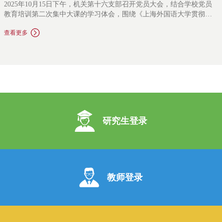
2025年10月15日下午，机关第十六支部召开党员大会，结合学校党员
教育培训第二次集中大课的学习体会，围绕《上海外国语大学贯彻落
实〈教育强国建设规划纲要〉〈加快建设教育强国三年行动计划〉工
查看更多
作方案》中涉及研究生教育的相关内容，立足本职工作开展了深入的
研讨交流。校党委常委、副校长王欣出席并讲话，会议由支部书记张
海斌主持。会议首先由支部副书记曹原进行导学。曹原同志带领全体
党员回顾了集中大课的学习内容，对上述工作方案中涉及研究生教育
的相关内容从指导思想、总体目标、重点任务、保障措施四个方面进
行了细致剖析，结合教育强国背景下的时代要求，曹原同志进一步分
享了我校研究生教育改革的理论逻辑和对未来的展望。通过导学环
节，与会党员进一步明确了学校研究生教育未来的行动目标，结合集
中大课的学习感受与本职工作，轮流发言参与交流研讨。全体党员充
研究生登录
分认识到，教育是强国建设、民族复兴之基，建设教育强国，龙头是
高等教育。研究生教育作为国民教育的顶端，是教育、科技、人才三
位一体发展的关键“结合部”，是发展科技第一生产力、培养人才第一资
源和增强创新第一动力的最佳结合点。作为直接从事研究生教育事业
的一员，我们更应该深感责任重大
教师登录