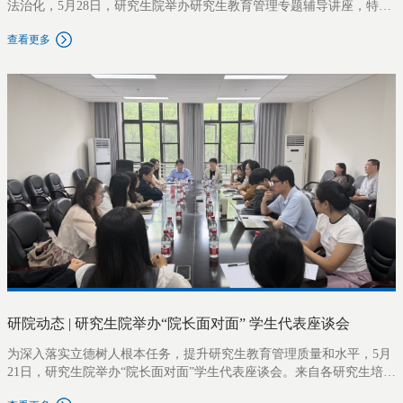
法治化，5月28日，研究生院举办研究生教育管理专题辅导讲座，特邀
华东师范大学教育法专家任海涛教授作题为“研究生管理工作中的法治
查看更多
思维”的讲座。研究生院院长张海斌主持讲座，各研究生培养单位分管
领导、教学秘书及研究生院全体工作人员数十人参加活动。讲座中，
任海涛教授围绕“法治思维”这一主线，系统阐述了正当程序、证据意识
与学术自治三项原则及其在研究生管理中的具体运用。结合近年国内
发生的几起典型涉研究生管理案件，任教授深入解读了不同案件所涉
及的管理风险、法律要点及其应对策略，并分别从招生、培养、学籍
管理和学位授予等维度对进一步提升研究生管理的专业化、规范化提
出建议。最后，任教授还结合新施行的《中华人民共和国学位法》，
对研究生学位授予标准、质量保障机制、争议处理程序等关键制度及
其法律风险作了介绍。讲座内容扎实、案例鲜活，为研究生管理一线
人员提升依法依规履职能力提供了指导。本次讲座是上外研究生院研
究生教育与管理讲座系列活动之一。下一步，研究生院将继续围绕政
策解读、管理实务、质量保障等内容持续开展专题培训，系统提升研
究生管理队伍专业素养，以高质
研院动态 | 研究生院举办“院长面对面” 学生代表座谈会
为深入落实立德树人根本任务，提升研究生教育管理质量和水平，5月
21日，研究生院举办“院长面对面”学生代表座谈会。来自各研究生培养
单位的近20名不同年级、类别的硕博研究生代表参加座谈。座谈会