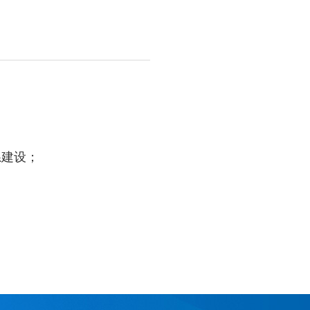
系建设；
。