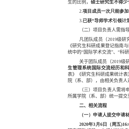
生的比例，
硕士研究生不得少
2.
项目成员一次只能参加
3.
已获“导师学术引领计
（二）项目负责
人需
指
凡
团队成员
（
2019
级研
《
研究生科研成果登记指南与
统中的“国际学术交流”、“科
关于团队
成员（
2019
级
生管理系统国际交流经历
和
表》
《研究生
科研成果统计表
院（系、部），由相关
负责人
（三）项目负责人
需
将
所
属学院（系、部）统一提交
二、相关流程
（一）申请人提交申请
2020
年
3
月
6
日（周五
)
16
: