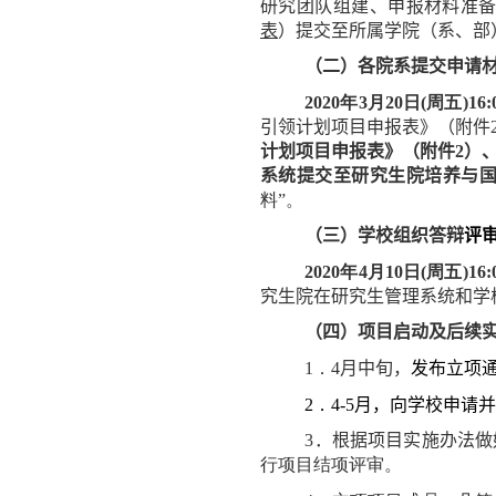
研究团队组建、申报材料准
表
）提交至所属学院（系、部
（二）各院系提交申请
2020
年
3
月
20
日
(
周五
)16
:
引领计划项目申报表》（附件
计划项目申报表
》（附件
2
）
系统提交至研究生院培养与
料”。
（三）学校组织答辩
评
2020
年
4
月
10
日
(
周五
)16
:
究生院
在研究生管理系统和学
（四）项目启动及
后续
1
．
4
月中旬
，
发布立项
2
．
4
-
5
月，
向学校申请
3
．根据项目实施办法做
行项目结项评审。