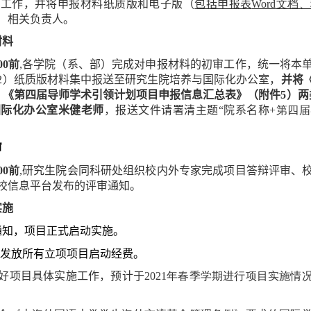
备工作，并将申报材料纸质版和电子版（
包括申报表
Word
文档、
）相关负责人。
材料
0
0
前
,
各
学院（系、部）
完成对申报材料的初审工作，
统一
将本
2
）纸质版
材料
集中
报送至
研究生院
培养
与国际化办公室
，
并将
、《第四届
导师学术引领计划项目申报信息汇总表
》（附件
5
）两
国际化办公室米健老师
，报送文件请署清主题“院系名称
+
第四届
审
0
0
前
,
研究生院会同科研处组织校内外专家完成项目答辩评审、
校信息平台
发布的评审通知。
实施
通知，项目正式启动实施。
并
发放
所有立项项目启动经费。
好项目具体实施工作，预计
于
20
21
年春季学期进行项目实施情