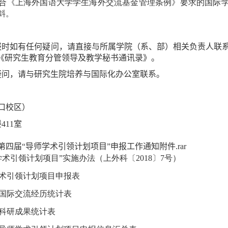
合《上海外国语大学学生海外交流基金管理条例》要求的国际
斜。
报时
如有任何疑问，请直接与所属
学院（系、部）相关
负责人联
《
研究生教育分管领导及教学秘书通讯录
》
。
疑问，请
与
研究生院培养
与
国际化办公室联系。
口校区）
楼
411
室
四届“导师学术引领计划项目”申报工作通知附件.rar
学术引领计划项目”实施办法（上外科〔
2018
〕
7
号）
学术引领计划项目申报表
国际交流经历统计表
科研成果统计表