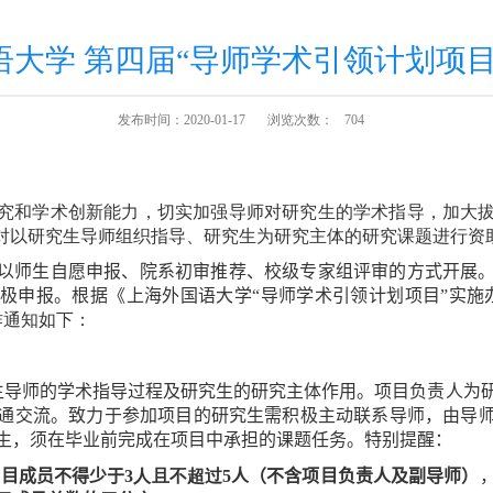
语大学 第四届“导师学术引领计划项目
发布时间：2020-01-17
浏览次数：
704
究和学术创新能力，切实加强导师对研究生的学术指导，加大
，对以研究生导师组织指导、研究生为研究主体的研究课题进行资
以师生
自愿
申报、院系
初审推荐、
校级专家组评审的方式开展
极申报。根据《上海外国语大学“导师学术引领计划项目”实施
作通知如下：
生导师的学术指导过程及研究生的研究主体作用。项目负责人
为
通交流。致力于参加项目的研究生需积极
主动
联系导师，由导
生，
须
在毕业前完成
在
项目中承担的课题任务。
特别
提醒：
项目成员不得少于
3
人且不超过
5
人（不含项目负责人及副导师）