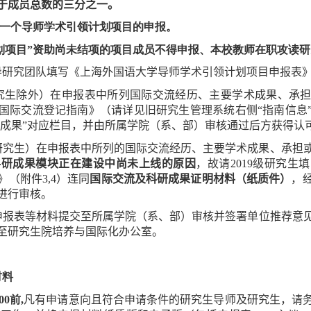
于成员总数的三分之一。
一个导师学术引领计划项目的申报。
划项目”资助尚未结项的项目成员不得申报、本校教师在职攻读
导研究团队
填写《上海外国语大学导师学术引领计划项目申报表
究生
除外
）
在申报表中所列
国际交流经历、主要学术成果、承
国际交流登记指南
》（请详见旧研究生管理系统右侧“指南信息
研成果”对应栏目，并由所属学院（系、部）审核通过后方获得认
研究生
）
在
申报表中所列的国际交流经历、主要
学术成果、承担
科研成果模块正在建设中
尚未上线的原因
，故
请
2019
级研究生填
》（附件
3,4
）连同
国际
交流及科研
成果
证明材料
（纸质件）
，
进行审核
。
申报表等
材料
提交至
所
属
学院（系、部）审核并签署单位推荐意
至研究生院培养与国际化办公室。
材料
0
0
前
,
凡有申请意向且符合申请条件的研究生导师
及研究生
，请