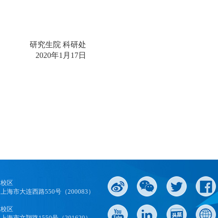
研究生院 科研处
2020
年
1
月
17
日
口校区
上海市大连西路550号（200083）
江校区
上海市文翔路1550号（201620）