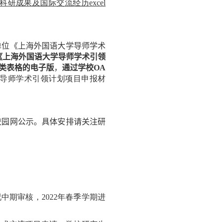
科研成果及国际交流经历
e
xcel
单位《上海外国语大学导师学术
《
上海外国语大学导师学术引领
类
表格的电子版
，
通过学校
O
A
导师学术引领计划项目申报材
校园网公示。具体安排请关注
研
况中期审核，
202
2
年春季学期进