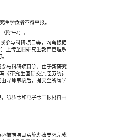
研究生学位者不得申报。
》（附件
2
）。
担或参与科研项目等
，
均
需
根据
”）上传至旧研究生教育管理系
可。
或参与科研项目等，
由于新研究
写
《
研究生
国际
交流
经历统计
经由导师审核后，提交至
所
属学
见，
纸质版
和
电子版
申报
材料由
务必根据项目实施办法要求完成