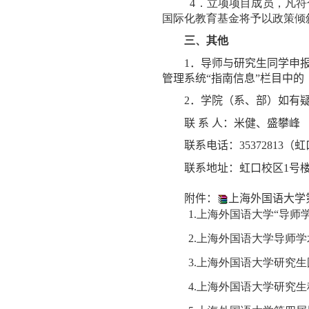
4
．立项项目成员，凡符
国际化教育基金将予以政策倾
三、其他
1
．导师
与
研究生
同学
申
管理系统“
指南
信息”
栏目
中的
2
．学院（系、部）如有
联 系 人：米健、盛攀峰
联系电话：
35372813
（虹
联系地址：虹口校区
1
号
附件：
上海外国语大学第
1.上海外国语大学“导师
2.上海外国语大学导师
3.上海外国语大学
研究生
4.上海外国语大学
研究生