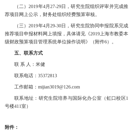
（二）
2019
年
4
月
27-29
日，研究生院组织评审并完成推
荐项目网上公示，财务处组织经费预算审核。
（三）
2019
年
4
月
29-30
日，研究生院协同申报院系完成
推荐项目申报材料网上填报，具体请见《
2019
上海市教委本
级财政预算项目管理系统单位操作说明》（附件
6
）。
五、联系方式
联 系 人：米健
联系电话：
35372813
工作邮箱：
mijian3019@126.com
联系地址：研究生院培养与国际化办公室（虹口校区
1
号楼
411
室）
附件：