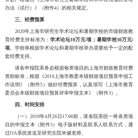
办法（试行）》（附件
4
）的相关规定。
三、经费预算
2020
年上海市研究生学术论坛和暑期学校的市级财政教
育经费支持标准为：
学术论坛
10
万元
/
项；暑期学校
30
万元
/
项
。学校将根据学术论坛和暑期学校举办需要给予一定的配
套经费支持。
请各申报院系务必根据每类项目的上海市财政教育经费
资助标准，根据《
2019
上海市教委本级财政项目预算申报工
作说明》（附件
5
）做好经费预算，认真填写《上海市教育
委员会本级财政项目预算评审申报文本》（附件
3
）。
四、时间安排
（一）
2019
年
4
月
26
日
17:00
前，请各院系统一将各类项
目的申报文本（附件
3
）电子版材料及联系人联系方式，通
过
OA
系统发送至研究生院米健老师。