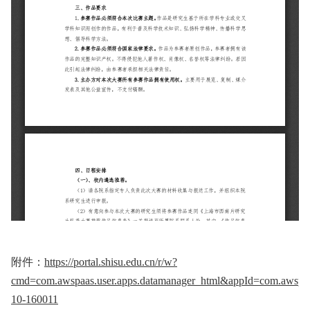
附件：
https://portal.shisu.edu.cn/r/w?
cmd=com.awspaas.user.apps.datamanager_html&appId=com.awspaa
10-160011