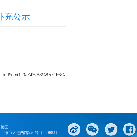
补充公示
ewonline&html=details.html&ext1=%E4%B8%8A%E6%B5%B7
口校区
上海市大连西路550号（200083）