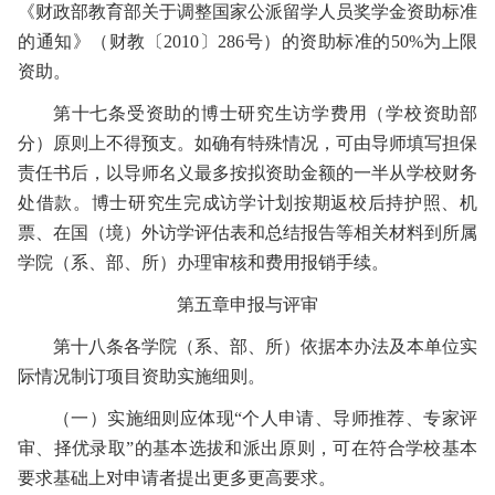
《财政部教育部关于调整国家公派留学人员奖学金资助标准
的通知》（财教〔
2010
〕
286
号）的资助标准的
50%
为上限
资助。
第十七条
受资助的博士研究生访学费用（学校资助部
分）原则上不得预支。如确有特殊情况，可由导师填写担保
责任书后，以导师名义最多按拟资助金额的一半从学校财务
处借款。博士研究生完成访学计划按期返校后持护照、机
票、在国（境）外访学评估表和总结报告等相关材料到所属
学院（系、部、所）办理审核和费用报销手续。
第五章
申报与评审
第十八条
各学院（系、部、所）依据本办法及本单位实
际情况制订项目资助实施细则
。
（一）
实施细则应体现“个人申请、导师推荐、专家评
审、择优录取”的基本选拔和派出原则，可在符合学校基本
要求基础上对申请者提出更多更高要求。