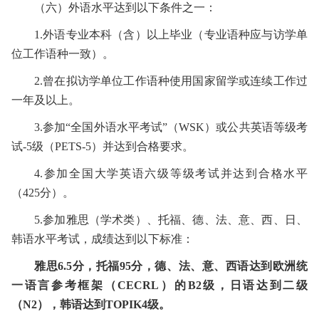
（六）
外语水平达到以下条件之一：
1.
外语专业本科（含）以上毕业（专业语种应与访学单
位工作语种一致）。
2.
曾在拟访学单位工作语种使用国家留学或连续工作过
一年及以上。
3.
参加“全国外语水平考试”（
WSK
）或公共英语等级考
试
-5
级（
PETS-5
）并达到合格要求。
4.
参加全国大学英语六级等级考试并达到合格水平
（
425
分）。
5.
参加雅思（学术类）、托福、德、法、意、西、日、
韩语水平考试，成绩达到以下标准：
雅思
6.5
分，托福
95
分，德、法、意、西语达到欧洲统
一语言参考框架（
CECRL
）的
B2
级，日语达到二级
（
N2
），韩语达到
TOPIK4
级。