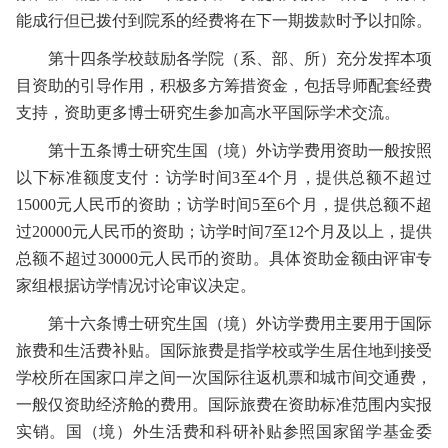
能成行但已拨付到院系的经费将在下一期拨款时予以扣除。
第十四条
学校鼓励
各学院（系、部、所）
充分发挥本项
目资助的引导作用，积极
多方筹措资金
，包括导师配套经费
支持，资助更多博士研究生参加高水平国际学术交流。
第十五条
博士研究生国（境）外访学费用资助一般按照
以下标准额度支付：访学时间
3
至
4
个月，提供总额不超过
15000
元人民币的资助；访学时间
5
至
6
个月，提供总额不超
过
20000
元人民币的资助；访学时间
7
至
12
个月及以上，提供
总额不超过
30000
元人民币的资助。具体资助金额由评审专
家组根据访学情况讨论审议决定。
第十六条
博士研究生国（境）外访学费用主要用于国际
旅费和生活费补贴。国际旅费是指学校或学生居住地到接受
学校所在国家口岸之间一次国际往返机票和城市间交通费，
一般仅资助经济舱的费用。国际旅费在资助标准范围内实报
实销。国（境）外生活费和科研补贴参照国家留学基金委