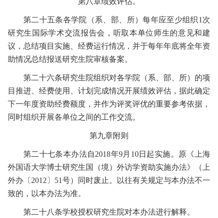
第八章
绩效评估。
第二十五条
各学院（系、部、所）每年应至少组织
1
次
研究生国际学术交流报告会，听取本单位师生的意见和建
议，总结项目实施、经费运行情况，并于每年年底将全年资
助情况总结报送研究生院审核备案。
第二十六条
研究生院组织对各学院（系、部、所）的项
目推进、经费使用、计划完成情况开展绩效评估，据此确定
下一年度资助经费额度，并作为评奖评优的重要参考依据，
同时组织开展各单位之间的工作交流。
第九章
附则
第二十七条
本办法自
2018
年
9
月
10
日起实施。原《上海
外国语大学博士研究生国（境）外访学资助实施办法》（上
外办〔
2012
〕
51
号）同时废止。以往有关规定与本办法不一
致的，以本办法为准。
第二十八条
学校授权研究生院对本办法进行解释。