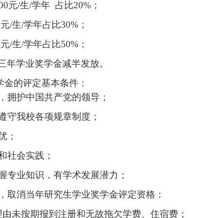
00
元
/
生
/
学年 占比
20%
；
0
元
/
生
/
学年占比
30%
；
0
元
/
生
/
学年占比
50%
；
三年学业奖学金减半发放。
学金的评定基本条件：
，拥护中国共产党的领导；
遵守我校各项规章制度；
优；
和社会实践；
握专业知识，有学术发展潜力；
，取消当年研究生学业奖学金评定资格：
理由未按期报到注册和无故拖欠学费、住宿费；