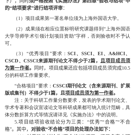
下），同时
须严格按照《实施办法》第四章“验收与结项”中
的“结项要求”进行结项评审
：
（
1
）项目成果第一署名单位须为上海外国语大学。
（
2
）成果须在相应位置标明研究课题得到“上海外国语
大学导师学术引领计划项目资助”字样，否则验收时不予认
可。
（
3
）“优秀项目”要求：
SCI
、
SSCI
、
EI
、
A&HCI
、
CSCD
、
CSSCI
来源期刊论文不得少于
2
篇，
且项目成员须
为第一作者
。
同时，项目成果还应包括项目成员须完成
10.5
分的科研工作量要求。
“
合格项目”要求：
CSSCI
期刊论文（含来源期刊、扩展
版或集刊）不得少于
1
篇，且
项目成员须为第一作者
。
注：关于科研工作量分数要求，发表的学术期刊论文、
学术专著和会议宣读论文等科研成果都可纳入统计范畴，具
体分数折算方式等情况请详见《实施办法》中的说明。
5.
项目结项验收结论分为三类：“优秀”“合格”“不合
格”。其中，
对验收“不合格”项目的处理办法如下：