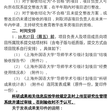
（
1
）对于验收结论为“不合格”的项目，项目负责人可
向所在院系提交整改方案，在半年期内对项目进行整改。
（
2
）对于验收结论为“不合格”且未提交整改方案，或
整改后仍未通过验收的项目，则取消该项目负责人在未来一
年内申请、主持研究生教育教学改革类项目的资格。
二、时间安排
1
．
10
月
27
日（周
五
）前
，项目负责人及项目成员向项
目所属院系提交结项材料（含电子版与纸质版，提交方式由
项目院系自行安排），具体如下：
（
1
）《上海外国语大学“导师学术引领计划项目”结项
验收报告书》（附件
2
）。
（
2
）《上海外国语大学“导师学术引领计划项目”经费
使用情况表》（附件
3
）。
（
3
）《上海外国语大学“导师学术引领计划项目”科研
成果统计表》（附件
4
）连同发表成果（原件一份，复印件
一
份）。
科研成果相关信息应按学校规定及时上传至研究生管理
系统并通过审核，否则验收时不予认可。
关于发表成果复印件的说明：