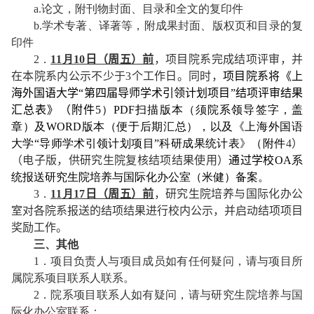
a.
论文，附刊物封面、目录和全文的复印件
b.
学术专著、译著等，附成果封面、版权页和目录的复
印件
2
．
1
1
月
10
日（周五）
前
，项目院系完成结项评审，并
在本院系内公示不少于
3
个工作日。同时，
项目院系将《上
海外国语大学“第
四
届导师学术引领计划项目”结项评审结果
汇总表》（附件
5
）
PDF
扫描版本（须院系领导签字，盖
章）及
WORD
版本（便于后期汇总），以及
《上海外国语
大学“导师学术引领计划项目”科研成果统计表》（附件
4
）
（电子版，供研究生院复核结项结果使用）
通过学校
OA
系
统报送研究生院培养与国际化办公室（米健）备案。
3
．
1
1
月
17
日（周五）前
，研究生院培养与国际化办公
室对各院系报送的结项结果进行校内公示，并启动结项项目
奖励工作。
三、其他
1
．项目负责人与项目成员如有任何疑问，请与项目所
属院系项目联系人联系。
2
．院系项目联系人如有疑问，请与研究生院培养与国
际化办公室联系：