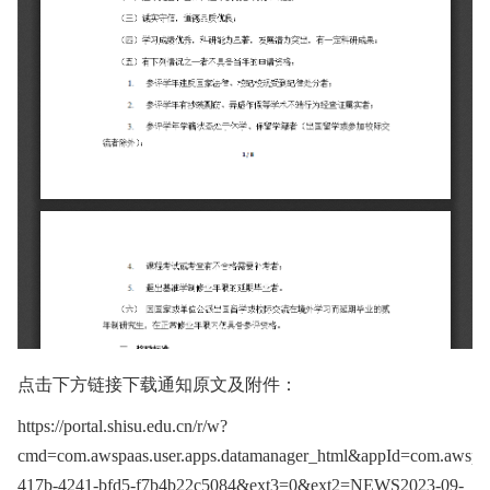
点击下方链接下载通知原文及附件：
https://portal.shisu.edu.cn/r/w?
cmd=com.awspaas.user.apps.datamanager_html&appId=com.awspaas
417b-4241-bfd5-f7b4b22c5084&ext3=0&ext2=NEWS2023-09-