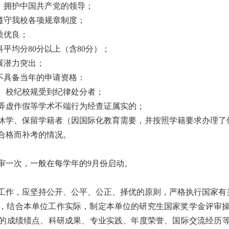
，拥护中国共产党的领导；
遵守我校各项规章制度；
质优良；
科平均分
80
分以上（含
80
分）；
展潜力突出；
不具备当年的申请资格：
、校纪校规受到纪律处分者；
弄虚作假等学术不端行为经查证属实的；
休学、保留学籍者（因国际化教育需要，并按照学籍要求办理了
合格而补考的情况。
审一次，一般在每学年的
9
月份启动。
工作，应坚持公开、公平、公正、择优的原则，严格执行国家有
，结合本单位工作实际，制定本单位的研究生国家奖学金评审
的成绩绩点、科研成果、专业实践、年度荣誉、国际交流经历