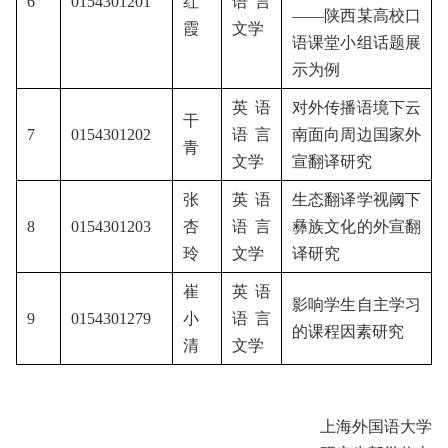
6
0154301201
红
语言
——陕西某高校口
霞
文学
语课堂小组话题展
示为例
英语
对外传播语境下云
干
7
0154301202
语言
南面向周边国家外
青
文学
宣翻译研究
张
英语
生态翻译学视阈下
8
0154301203
杏
语言
彝族文化的外宣翻
玲
文学
译研究
崔
英语
影响学生自主学习
9
0154301279
小
语言
的课程因素研究
清
文学
上海外国语大学