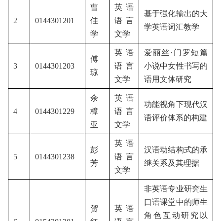
曹
英语
基于强化输出的大
2
0144301201
佳
语言
学英语词汇教学
学
文学
英语
爱丽丝·门罗短篇
傅
3
0144301203
语言
小说中女性书写的
琼
文学
语用文体研究
余
英语
功能视角下现代汉
4
0144301229
樟
语言
语评价体系的构建
亚
文学
英语
彭
汉语动结构式的承
5
0144301238
语言
芳
继关系及其理据
文学
非英语专业研究生
口语课堂中的师生
贺
英语
角色互动研究以