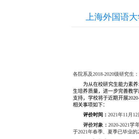
上海外国语大学
各院系及
2
018
-2
020
级研究生：
为
从在校研究生能力素养
生培养
质量，进一步完善教学
支持，学校将于近期开展
2
020
相关事项如下：
评价时间：
2021
年
11
月
1
2
评价对象：
2020
-20
21
学
于
2
021
年春季、夏季已毕业的