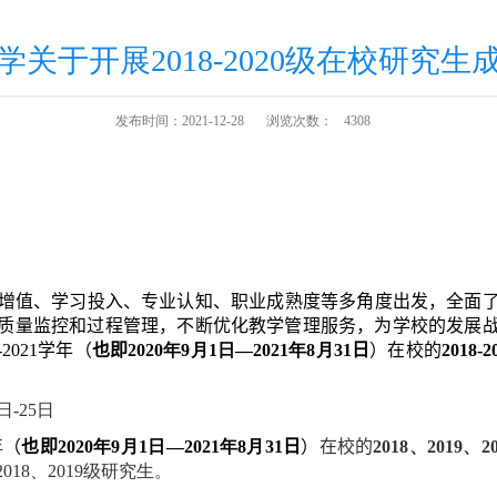
关于开展2018-2020级在校研究
发布时间：2021-12-28
浏览次数：
4308
增值、学习投入、专业认知、职业成熟度等多角度出发，
全面
质量监控和过程管理，不断优化教学管理服务，为学校的发展
-
2021
学年（
也即
2
020
年
9
月
1
日
—
2021
年
8
月
3
1
日
）在校的
2018
-2
日
-
25
日
年
（
也即
2
020
年
9
月
1
日
—
2021
年
8
月
3
1
日
）
在校的
2
018
、
2
019
、
2
2
018
、
2
019
级研究生。