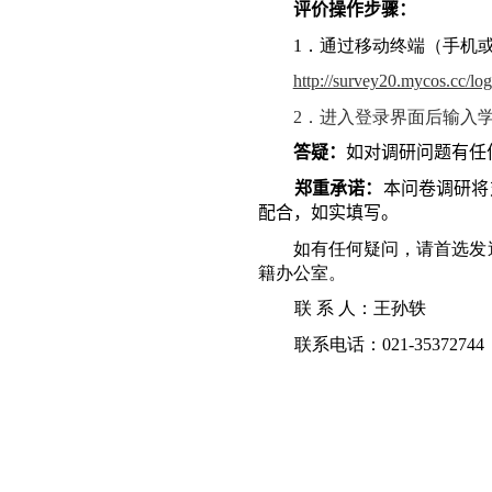
评价
操作
步骤：
1
．通过移动终端（手机
http://survey20.mycos.cc/lo
2
．进入登录界面后输入
答疑
：
如对调研问题有任
郑重承诺：
本问卷调研将
配合，如实填写。
如有任何疑问，请首选发
籍办公室。
联 系 人：王孙轶
联系电话：
021
-
35372744