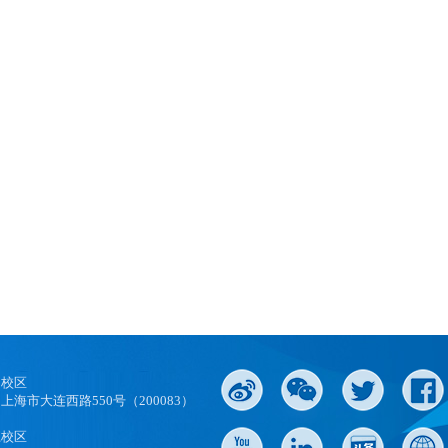
口校区
上海市大连西路550号（200083）
江校区