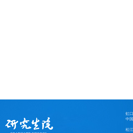
虹
中国
松