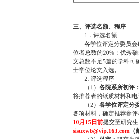
三、评选名额、程序
1．评选
名
额
各学位
评定分委员会
位者
总数
的
20%
；优秀硕
文总数不足5篇的学科可
士学位论文入选。
2. 评选程序
（
1）
各
院系所
初评
将推荐者的纸质材料和电
（
2）
各学位评定分
各项材料，确定推荐参评
10月
15
日
前
提交至研究生
sisuxwb@
vip.
163.com
（