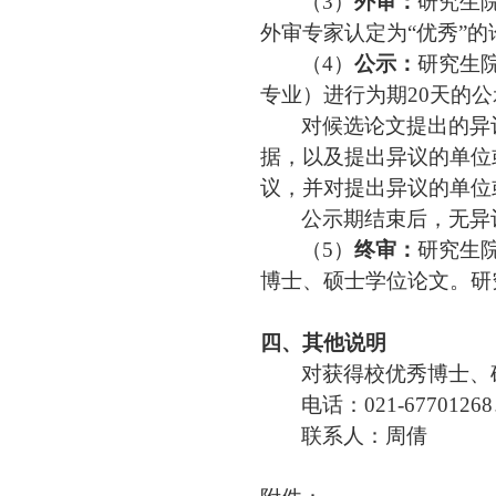
（
3
）
外审：
研究生
外审专家认定为
“
优秀
”
的
（
4
）
公示：
研究生
专业
）进行为期
20天的公
对候选论文提出的异
据，以及提出异议的单位
议，并对提出异议的单位
公示期结束后，无异
（
5
）
终审：
研究生
博士、硕士学位论文
。研
四、其他说明
对获得校优秀博士、
电话：
021-6770126
联系人：周倩