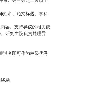
评审。经三分之二
及
以上
师姓名、论文
标题
、学科
议内容、支持异议的相关依
等。
研究生院
负责处理异
通过者即可作为
校级优秀
的奖励。