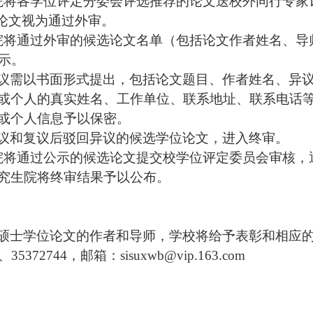
院将各学位评定分委会评选推荐的论文送校外同行专家
论文
视为通过外审。
院将
通过外审的候选
论文名单
（包括论文
作者姓名、导
示
。
议
需以书面形式提出，
包括论文题目、作者姓名、异
或个人的真实姓名、工作
单位、
联系地址、联系电话
或个人信息予以保密。
议和复议后驳回异议的
候选
学位论文，
进入终审。
院将通过公示的候选论文提交校学位评定委员会审核，
究生院将终审结果予以公布。
硕士学位论文的作者和导师，学校将给予表彰和相应
8、
35372744，邮箱：sisuxwb@
vip.
163.com