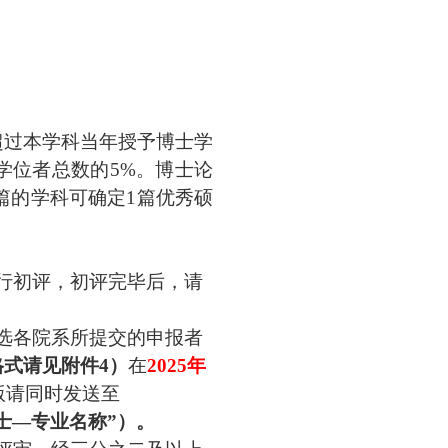
超过
本学科当年授予
博士学
学位者总数的
5%。博士论
篇的学科可确定1篇优秀硕
行初评，
初评完毕后，请
选各
院系所
提交的申报者
格式请见附件
4）
在
2025年
版请同时发送至
士—专业
名称
”）。