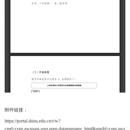
附件链接：
https://portal.shisu.edu.cn/r/w?
cmd=com.awspaas.user.apps.datamanager_html&appId=com.awspaa