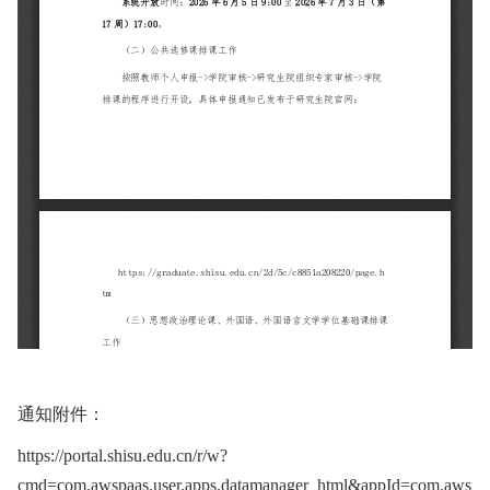
通知附件：
https://portal.shisu.edu.cn/r/w?
cmd=com.awspaas.user.apps.datamanager_html&appId=com.awspaa